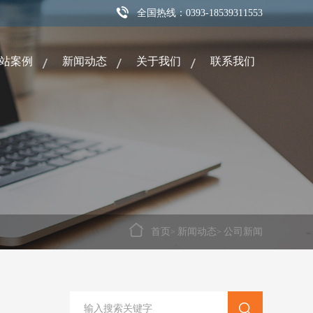
全国热线：0393-18539311553
站案例
新闻动态
关于我们
联系我们
首页
新闻动态
公司新闻
>
>