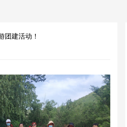
郊游团建活动！