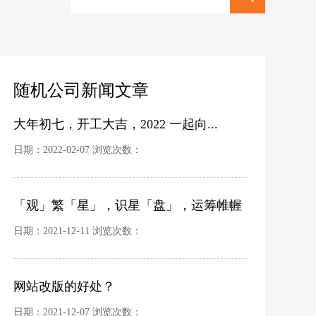
随机公司新闻文章
大年初七，开工大吉，2022 一起向...
日期：2022-02-07 浏览次数：
「观」繁「星」，识星「盘」，运筹帷幄
日期：2021-12-11 浏览次数：
网站改版的好处？
日期：2021-12-07 浏览次数：