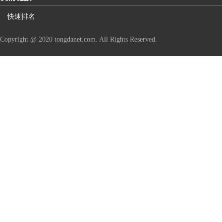
快速排名
Copyright @ 2020 tongdanet.com. All Rights Reserved.